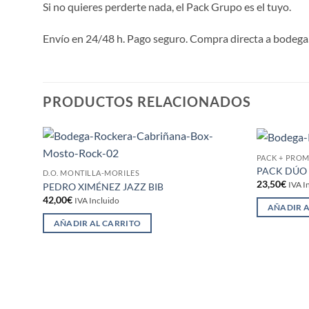
Si no quieres perderte nada, el Pack Grupo es el tuyo.
Envío en 24/48 h. Pago seguro. Compra directa a bodega
PRODUCTOS RELACIONADOS
PACK + PRO
Añadir
PACK DÚO
D.O. MONTILLA-MORILES
a la
23,50
€
lista de
IVA I
PEDRO XIMÉNEZ JAZZ BIB
deseos
42,00
€
IVA Incluido
AÑADIR A
AÑADIR AL CARRITO