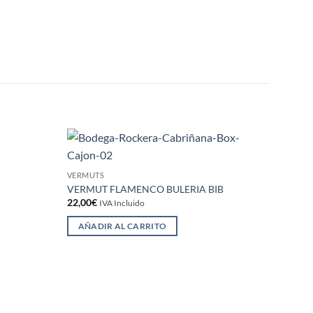
Añadir
Añadir
VERMUTS
D.O. M
a la
a la
lista de
lista de
VERMUT FLAMENCO BULERIA BIB
TINAJ
deseos
deseos
22,00
€
18,00
IVA Incluido
AÑADIR AL CARRITO
AÑA