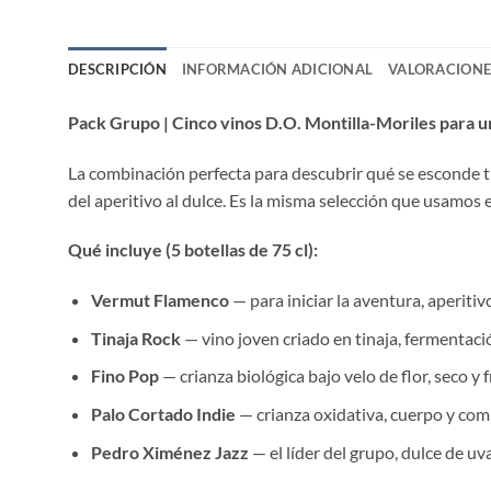
DESCRIPCIÓN
INFORMACIÓN ADICIONAL
VALORACIONES
Pack Grupo | Cinco vinos D.O. Montilla-Moriles para 
La combinación perfecta para descubrir qué se esconde tra
del aperitivo al dulce. Es la misma selección que usamos 
Qué incluye (5 botellas de 75 cl):
Vermut Flamenco
— para iniciar la aventura, aperiti
Tinaja Rock
— vino joven criado en tinaja, fermentació
Fino Pop
— crianza biológica bajo velo de flor, seco y f
Palo Cortado Indie
— crianza oxidativa, cuerpo y com
Pedro Ximénez Jazz
— el líder del grupo, dulce de uva