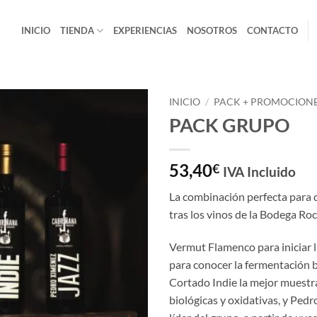
INICIO
TIENDA
EXPERIENCIAS
NOSOTROS
CONTACTO
INICIO
/
PACK + PROMOCION
PACK GRUPO
Añadir
a la
lista
53,40
€
IVA Incluido
de
deseos
La combinación perfecta para 
tras los vinos de la Bodega Roc
Vermut Flamenco para iniciar l
para conocer la fermentación b
Cortado Indie la mejor muestra
biológicas y oxidativas, y Ped