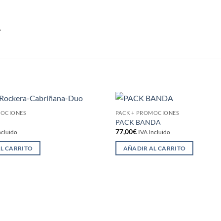
.
MOCIONES
PACK + PROMOCIONES
Añadir
PACK BANDA
a la
77,00
€
lista de
ncluido
IVA Incluido
deseos
L CARRITO
AÑADIR AL CARRITO