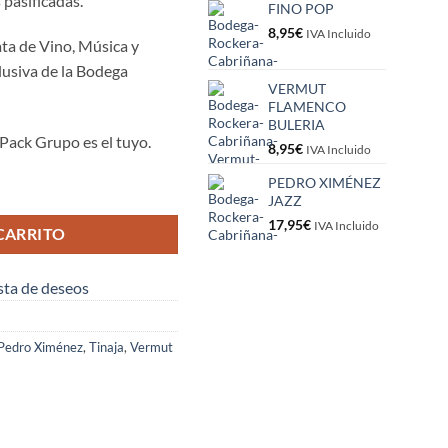
s pasificadas.
FINO POP
8,95
€
IVA Incluido
ta de Vino, Música y
clusiva de la Bodega
VERMUT
FLAMENCO
BULERIA
 Pack Grupo es el tuyo.
8,95
€
IVA Incluido
PEDRO XIMÉNEZ
JAZZ
17,95
€
IVA Incluido
CARRITO
ista de deseos
Pedro Ximénez
,
Tinaja
,
Vermut