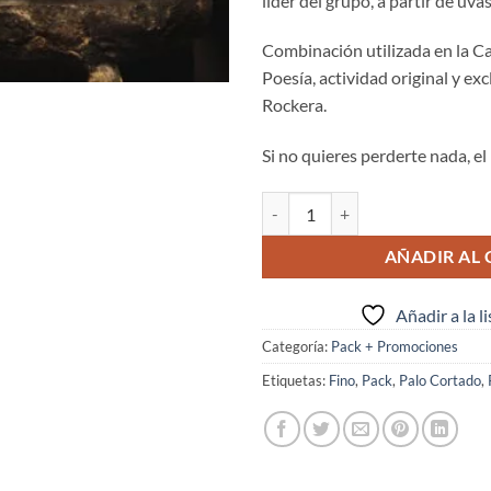
líder del grupo, a partir de uva
Combinación utilizada en la Ca
Poesía, actividad original y ex
Rockera.
Si no quieres perderte nada, el
PACK GRUPO cantidad
AÑADIR AL 
Añadir a la l
Categoría:
Pack + Promociones
Etiquetas:
Fino
,
Pack
,
Palo Cortado
,