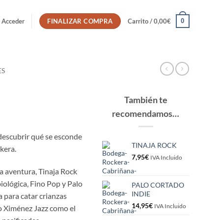
0
Acceder
FINALIZAR COMPRA
Carrito /
0,00
€
ES
También te
recomendamos…
descubrir qué se esconde
TINAJA ROCK
kera.
7,95
€
IVA Incluido
a aventura, Tinaja Rock
iológica, Fino Pop y Palo
PALO CORTADO
INDIE
 para catar crianzas
14,95
€
IVA Incluido
ro Ximénez Jazz como el