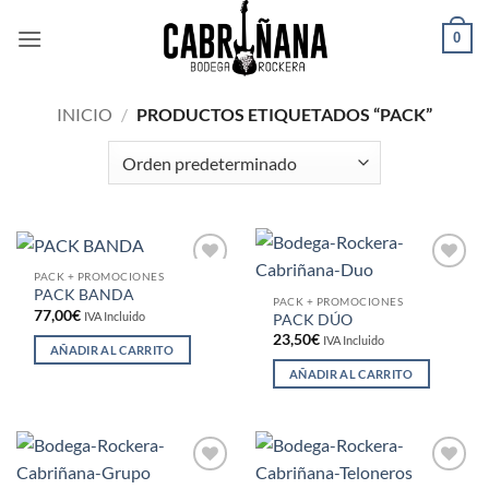
Saltar
0
al
contenido
INICIO
/
PRODUCTOS ETIQUETADOS “PACK”
PACK + PROMOCIONES
Añadir
Añadir
PACK BANDA
a la
a la
PACK + PROMOCIONES
lista de
lista de
77,00
€
IVA Incluido
PACK DÚO
deseos
deseos
23,50
€
IVA Incluido
AÑADIR AL CARRITO
AÑADIR AL CARRITO
Añadir
Añadir