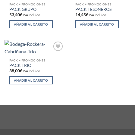
a la
a la
PACK + PROMOCIONES
PACK + PROMOCIONES
lista de
lista de
PACK GRUPO
PACK TELONEROS
deseos
deseos
53,40
€
14,45
€
IVA Incluido
IVA Incluido
AÑADIR AL CARRITO
AÑADIR AL CARRITO
Añadir
a la
PACK + PROMOCIONES
lista de
PACK TRIO
deseos
38,00
€
IVA Incluido
AÑADIR AL CARRITO