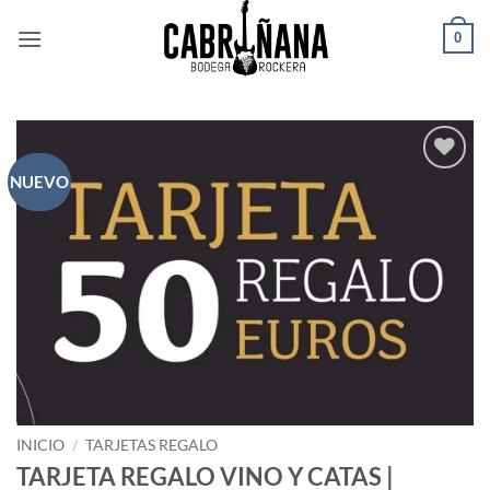
Saltar
0
al
contenido
NUEVO
Añadir
a la
lista
de
deseos
INICIO
/
TARJETAS REGALO
TARJETA REGALO VINO Y CATAS |